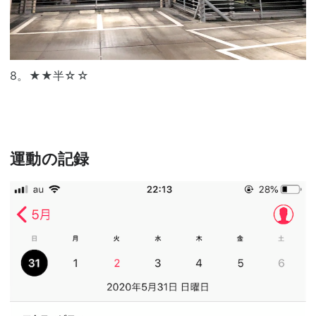
8。★★半☆☆
運動の記録